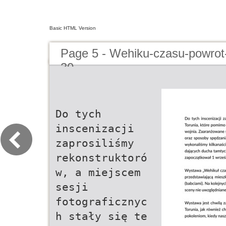
Basic HTML Version
Page 5 - Wehiku-czasu-powrot-d
30
Do tych
inscenizacji
zaprosiliśmy
rekonstruktoró
w, a miejscem
sesji
fotograficznyc
h stały się te