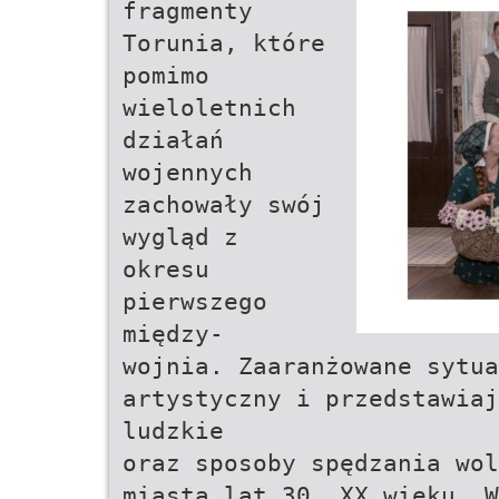
fragmenty
Torunia, które
pomimo
wieloletnich
działań
wojennych
zachowały swój
wygląd z
okresu
pierwszego
między-
wojnia. Zaaranżowane sytu
artystyczny i przedstawiaj
ludzkie
oraz sposoby spędzania wol
miasta lat 30. XX wieku. 